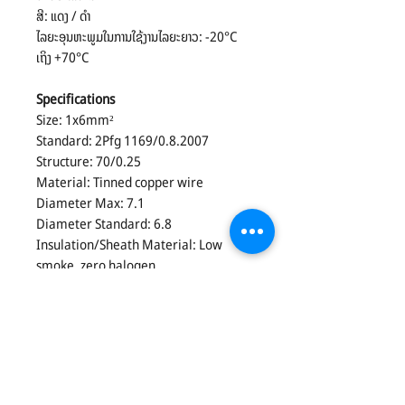
​ສີ: ແດງ / ດຳ
​ໄລຍະອຸນຫະພູມໃນການໃຊ້ງານໄລຍະຍາວ: -20°C
ເຖິງ +70°C
Specifications
​Size: 1x6mm²
​Standard: 2Pfg 1169/0.8.2007
​Structure: 70/0.25
​Material: Tinned copper wire
​Diameter Max: 7.1
​Diameter Standard: 6.8
​Insulation/Sheath Material: Low
smoke, zero halogen
​Colors: Red / Black
​Long-term service temperature
range: -20°C to +70°C
Models: PV1-F 1*6 100M