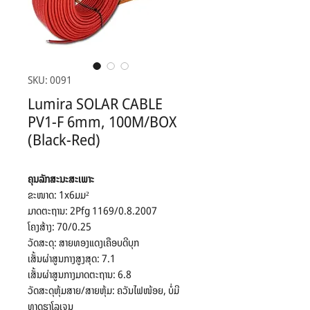
SKU: 0091
​Lumira SOLAR CABLE
PV1-F 6mm, 100M/BOX
(Black-Red)
ຄຸນລັກສະນະສະເພາະ
​ຂະໜາດ: 1x6ມມ²
​ມາດຕະຖານ: 2Pfg 1169/0.8.2007
​ໂຄງສ້າງ: 70/0.25
​ວັດສະດຸ: ສາຍທອງແດງເຄືອບດີບຸກ
​ເສັ້ນຜ່າສູນກາງສູງສຸດ: 7.1
​ເສັ້ນຜ່າສູນກາງມາດຕະຖານ: 6.8
​ວັດສະດຸຫຸ້ມສາຍ/ສາຍຫຸ້ມ: ຄວັນໄຟໜ້ອຍ, ບໍ່ມີ
ທາດຮາໂລເຈນ